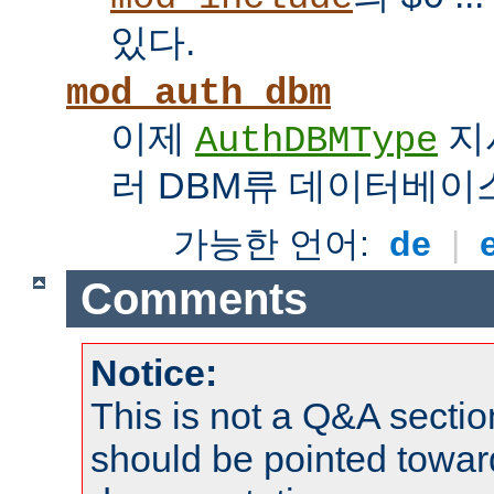
있다.
mod_auth_dbm
이제
지
AuthDBMType
러 DBM류 데이터베이
가능한 언어:
de
|
Comments
Notice:
This is not a Q&A sect
should be pointed towar