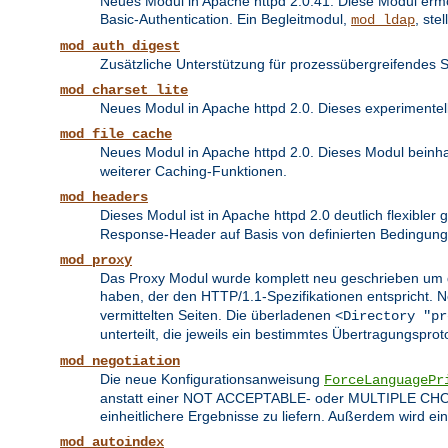
Neues Modul in Apache httpd 2.0.41. Diese Modul erm
Basic-Authentication. Ein Begleitmodul,
, ste
mod_ldap
mod_auth_digest
Zusätzliche Unterstützung für prozessübergreifendes 
mod_charset_lite
Neues Modul in Apache httpd 2.0. Dieses experimente
mod_file_cache
Neues Modul in Apache httpd 2.0. Dieses Modul beinhal
weiterer Caching-Funktionen.
mod_headers
Dieses Modul ist in Apache httpd 2.0 deutlich flexibler
Response-Header auf Basis von definierten Bedingung
mod_proxy
Das Proxy Modul wurde komplett neu geschrieben um di
haben, der den HTTP/1.1-Spezifikationen entspricht.
vermittelten Seiten. Die überladenen
<Directory "pr
unterteilt, die jeweils ein bestimmtes Übertragungsprot
mod_negotiation
Die neue Konfigurationsanweisung
ForceLanguagePr
anstatt einer NOT ACCEPTABLE- oder MULTIPLE CHOICE
einheitlichere Ergebnisse zu liefern. Außerdem wird e
mod_autoindex