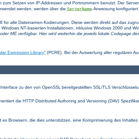
n zum Setzen von IP-Addressen und Portnummern benutzt. Der Server
verwendet werden, werden über die
-Anweisung konfiguriert
ServerName
f-8 für alle Dateinamen-Kodierungen. Diese werden direkt auf das zug
 Windows NT-basierten Installationen, inklusive Windows 2000 und Win
oder ME verfügbar. Hier wird weiterhin die jeweils lokale Codepage de
lar Expression Library"
(PCRE). Bei der Auswertung aller regulären Au
 Interface zu den von OpenSSL bereitgestellten SSL/TLS Verschlüsselu
entiert die HTTP Distributed Authoring and Versioning (DAV) Spezifika
 es Browsern, die dies unterstützen, eine Komprimierung des Inhaltes 