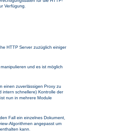
rechtigungsdaten für die HTTP-
ur Verfügung.
he HTTP Server zuzüglich einiger
anipulieren und es ist möglich
m einen zuverlässigen Proxy zu
 intern schnellere) Kontrolle der
 ist nun in mehrere Module
eden Fall ein einzelnes Dokument,
view-Algorithmen angepasst um
 enthalten kann.