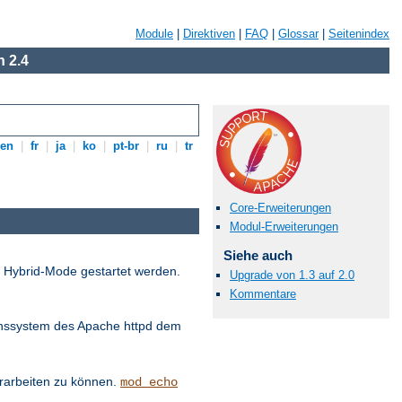
Module
|
Direktiven
|
FAQ
|
Glossar
|
Seitenindex
 2.4
en
|
fr
|
ja
|
ko
|
pt-br
|
ru
|
tr
Core-Erweiterungen
Modul-Erweiterungen
Siehe auch
d Hybrid-Mode gestartet werden.
Upgrade von 1.3 auf 2.0
Kommentare
onssystem des Apache httpd dem
erarbeiten zu können.
mod_echo