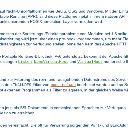
 auf Nicht-Unix-Plattformen wie BeOS, OS/2 und Windows. Mit der Einfü
le Runtime (APR), sind diese Plattformen jetzt in ihrem nativen API 
funktionierenden POSIX-Emulation-Layer vermieden wird.
e meisten der Sortierungs-/Prioritätsprobleme von Modulen bei 1.3 soll
ulsortierung wird jetzt über einen pre-hook vorgenommen, um mehr Flex
odulfähigkeiten zur Verfügung stellen, ohne den Kern des Apache HT
Portable Runtime-Bibliothek IPv6 unterstützt, bekommt der Apache ht
nweisungen
,
und
numerische I
Listen
NameVirtualHost
VirtualHost
t und zur Filterung des rein- und rausgehenden Datenstroms des Serve
rch den
-Filter von
bearbeitet werden und so S
INCLUDES
mod_include
bt externen Programmen als Filter zu agieren, in der gleichen Weise
n jetzt als SSI-Dokumente in verschiedenen Sprachen zur Verfügung. 
Design zu erreichen.
den vereinfacht. Die oft für Verwirrung sorgenden
- und
Port
BindAdd