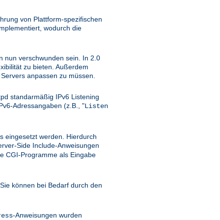
hrung von Plattform-spezifischen
implementiert, wodurch die
ten nun verschwunden sein. In 2.0
ibilität zu bieten. Außerdem
TP Servers anpassen zu müssen.
tpd standarmäßig IPv6 Listening
Pv6-Adressangaben (z.B., "
Listen
rs eingesetzt werden. Hierdurch
erver-Side Include-Anweisungen
 wie CGI-Programme als Eingabe
Sie können bei Bedarf durch den
-Anweisungen wurden
ress