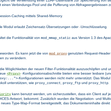
öglicht die Verwendung einer LDAP-Datenbank zur Speicherung von Be
llt einen Verbindungs-Pool und die Pufferung von Abfrageergebnissen z
Session-Caching mittels Shared-Memory.
lle Modul erlaubt Zeichensatz-Übersetzungen oder -Umschlüsselung.
tet die Funktionalität von
aus Version 1.3 des Apac
mod_mmap_static
 geworden. Es kann jetzt die von
genutzten Request-Header m
mod_proxy
en zu verändern.
e Möglichkeiten der neuen Filter-Funktionalität auszuschöpfen und u
 Neue
-Konfigurationsabschnitte bieten eine besser lesbare (und
<Proxy>
-Konfigurationen werden nicht mehr unterstützt. Das Modul
oxy:...">
okoll unterstützen, wie
,
und
.
proxy_connect
proxy_ftp
proxy_http
kann benutzt werden, um sicherzustellen, dass ein Client auf j
iority
S-Antwort, bekommt. Zusätzlich wurden die Negotiation- und Multi
in neues Type-Map-Format bereitgestellt, das Dokumenteninhalte direkt