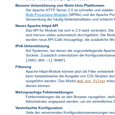
Bessere Unterstützung von Nicht-Unix-Plattformen
Der Apache HTTP Server 2.0 ist schneller und stabiler
Multi-Processing Modulen
(MPMs) und der Apache Portab
Verwendung der häufig fehlerbehafteten und schlecht 
Neues Apache-httpd API
Das API für Module hat sich in 2.0 stark verändert. Di
wird hiervon vieles automatisch durchgeführt. Die Mod
wurden neue API-Calls hinzugefügt, die zusätzliche M
IPv6-Unterstützung
Auf Systemen, bei denen die zugrundeliegende Apache 
Sockets. Zusätzlich unterstützen die Konfigurationsa
").
[2001:db8::1]:8080
Filterung
Apache-httpd-Module können jetzt als Filter entwickel
kann beispielsweise die Ausgabe von CGI-Skripten du
ausgeführt werden. Das Modul
erlau
mod_ext_filter
dienen können.
Mehrsprachige Fehlermeldungen
Fehlermeldungen die an den Browser rausgehen, stehe
Administrator angepasst werden, um ein einheitliches 
Vereinfachte Konfiguration
Viele der verwirrenden Konfigurationsanweisungen wur